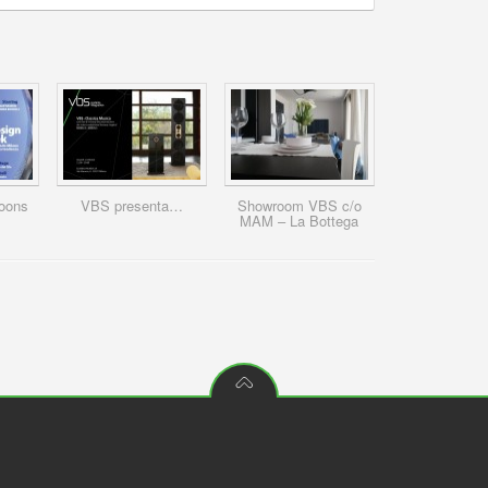
Koons
VBS presenta…
Showroom VBS c/o
MAM – La Bottega