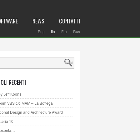
OFTWARE
NEWS
CONTATTI
Eng
Ita
Fra
Rus
OLI RECENTI
by Jeff Koons
om VBS c/o MAM – La Bottega
ational Design and Architecture Award
teria 10
resenta…