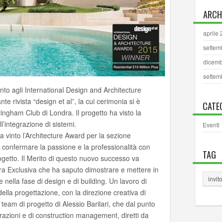
ARCH
aprile
settem
dicemb
settem
to agli International Design and Architecture
e rivista “design et al”, la cui cerimonia si è
CATE
lingham Club di Londra. Il progetto ha visto la
l’integrazione di sistemi.
Eventi
 ha vinto l’Architecture Award per la sezione
a confermare la passione e la professionalità con
TAG
ogetto. Il Merito di questo nuovo successo va
dra Exclusiva che ha saputo dimostrare e mettere in
invit
ella fase di design e di building. Un lavoro di
della progettazione, con la direzione creativa di
eam di progetto di Alessio Barilari, che dal punto
erazioni e di construction management, diretti da