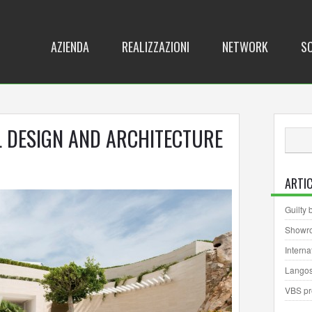
AZIENDA
REALIZZAZIONI
NETWORK
S
L DESIGN AND ARCHITECTURE
ARTIC
Guilty 
Showro
Intern
Langos
VBS p